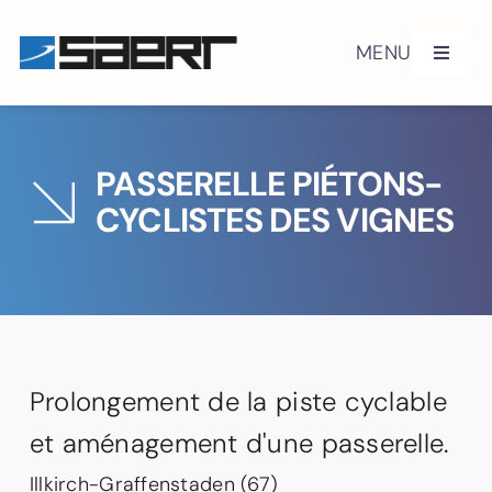
Skip
to
MENU
Toggle
content
Navigat
Histoire
PASSERELLE PIÉTONS-
Engagements QSE
CYCLISTES DES VIGNES
Certifications
Génie civil
Prolongement de la piste cyclable
Équipements routiers
et aménagement d'une passerelle.
Réalisations
Illkirch-Graffenstaden (67)