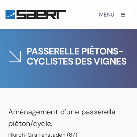
Skip
to
MENU
Toggle
content
Navigat
Histoire
PASSERELLE PIÉTONS-
Engagements QSE
CYCLISTES DES VIGNES
Certifications
Génie civil
Aménagement d'une passerelle
Équipements routiers
piéton/cycle.
Réalisations
Illkirch-Graffenstaden (67)