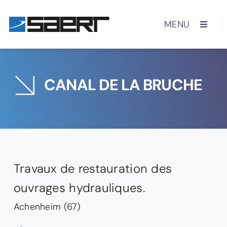
Skip
to
MENU
Toggle
content
Navigat
Histoire
CANAL DE LA BRUCHE
Engagements QSE
Certifications
Génie civil
Travaux de restauration des
Équipements routiers
ouvrages hydrauliques.
Achenheim (67)
Réalisations