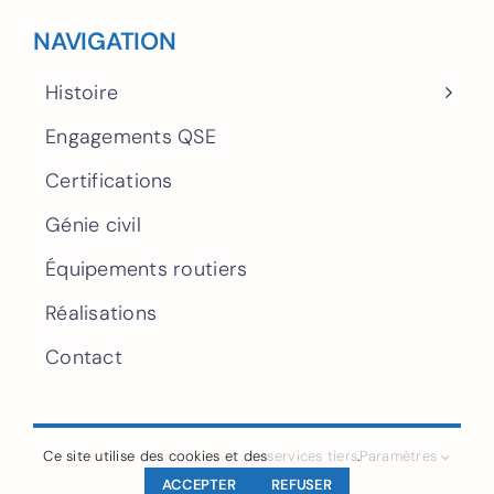
NAVIGATION
Histoire
Engagements QSE
Certifications
Génie civil
Équipements routiers
Réalisations
Contact
Ce site utilise des cookies et des
services tiers
.
Paramètres
2026. Réalisation :
NEXAGO.
Mentions légales.
ACCEPTER
REFUSER